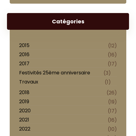
Catégories
2015
(12)
2016
(16)
2017
(17)
Festivités 25ème anniversaire
(3)
Travaux
(1)
2018
(26)
2019
(19)
2020
(17)
2021
(16)
2022
(10)