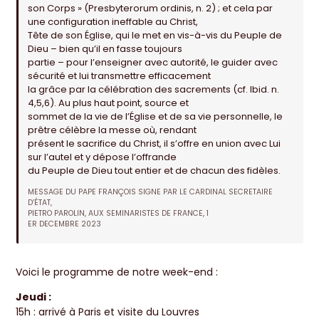
son Corps » (Presbyterorum ordinis, n. 2) ; et cela par
une configuration ineffable au Christ,
Tête de son Église, qui le met en vis-à-vis du Peuple de
Dieu – bien qu’il en fasse toujours
partie – pour l’enseigner avec autorité, le guider avec
sécurité et lui transmettre efficacement
la grâce par la célébration des sacrements (cf. Ibid. n.
4,5,6). Au plus haut point, source et
sommet de la vie de l’Église et de sa vie personnelle, le
prêtre célèbre la messe où, rendant
présent le sacrifice du Christ, il s’offre en union avec Lui
sur l’autel et y dépose l’offrande
du Peuple de Dieu tout entier et de chacun des fidèles.
MESSAGE DU PAPE FRANÇOIS SIGNE PAR LE CARDINAL SECRETAIRE
D’ÉTAT,
PIETRO PAROLIN, AUX SEMINARISTES DE FRANCE, 1
ER DECEMBRE 2023
Voici le programme de notre week-end :
Jeudi :
15h : arrivé à Paris et visite du Louvres