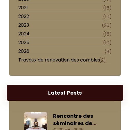
2021
(16)
2022
(10)
2023
(20)
2024
(16)
2025
(10)
2026
(8)
Travaux de rénovation des combles
(2)
Latest Posts
Rencontre des
séminaires de
20 mai 2026