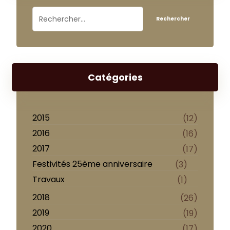
Catégories
2015
(12)
2016
(16)
2017
(17)
Festivités 25ème anniversaire
(3)
Travaux
(1)
2018
(26)
2019
(19)
2020
(17)