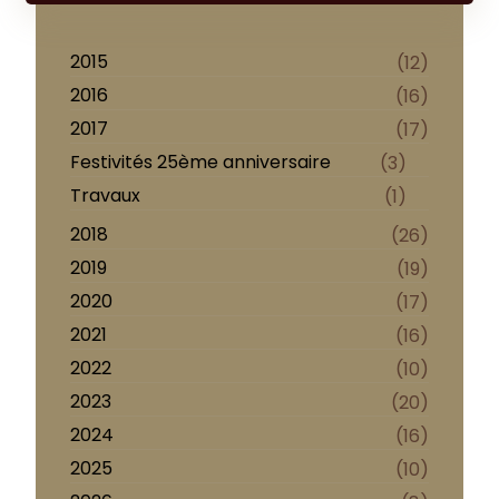
2015
(12)
2016
(16)
2017
(17)
Festivités 25ème anniversaire
(3)
Travaux
(1)
2018
(26)
2019
(19)
2020
(17)
2021
(16)
2022
(10)
2023
(20)
2024
(16)
2025
(10)