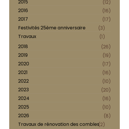
2015
(12)
2016
(16)
2017
(17)
Festivités 25ème anniversaire
(3)
Travaux
(1)
2018
(26)
2019
(19)
2020
(17)
2021
(16)
2022
(10)
2023
(20)
2024
(16)
2025
(10)
2026
(8)
Travaux de rénovation des combles
(2)