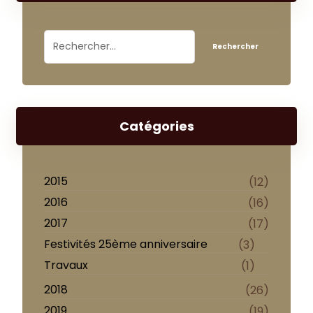
Catégories
2015
(12)
2016
(16)
2017
(17)
Festivités 25ème anniversaire
(3)
Travaux
(1)
2018
(26)
2019
(19)