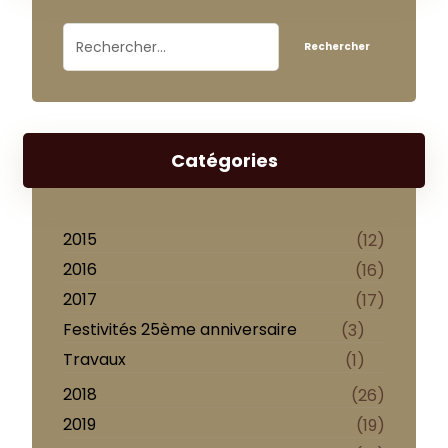
Catégories
2015
(12)
2016
(16)
2017
(17)
Festivités 25ème anniversaire
(3)
Travaux
(1)
2018
(26)
2019
(19)