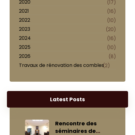
2020
(17)
2021
(16)
2022
(10)
2023
(20)
2024
(16)
2025
(10)
2026
(8)
Travaux de rénovation des combles
(2)
Latest Posts
Rencontre des
séminaires de