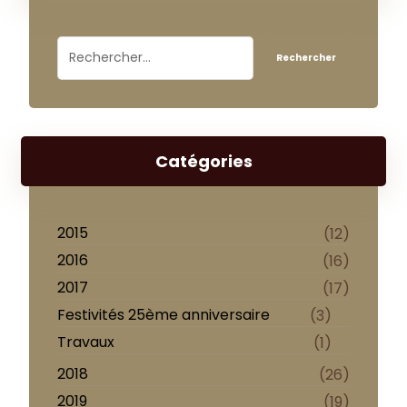
Catégories
2015
(12)
2016
(16)
2017
(17)
Festivités 25ème anniversaire
(3)
Travaux
(1)
2018
(26)
2019
(19)