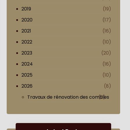
2019
(19)
2020
(17)
2021
(16)
2022
(10)
2023
(20)
2024
(16)
2025
(10)
2026
(8)
Travaux de rénovation des combles
(2)