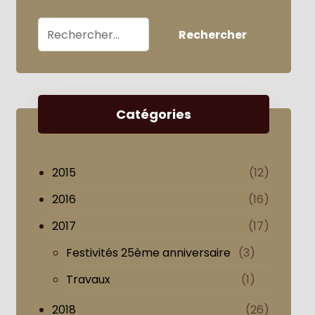
Catégories
2015
(12)
2016
(16)
2017
(17)
Festivités 25ème anniversaire
(3)
Travaux
(1)
2018
(26)