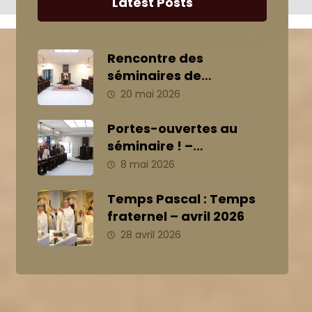
Latest Posts
Rencontre des
séminaires de
Strasbourg avec notre
20 mai 2026
archevêque, Mgr
Delannoy – 20/05/2026
Portes-ouvertes au
séminaire ! –
08/05/2026
8 mai 2026
Temps Pascal : Temps
fraternel – avril 2026
28 avril 2026