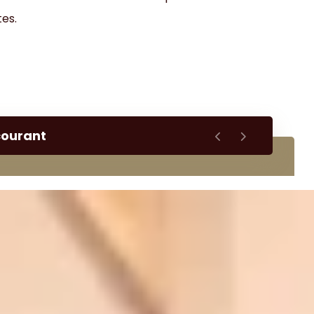
tes.
courant