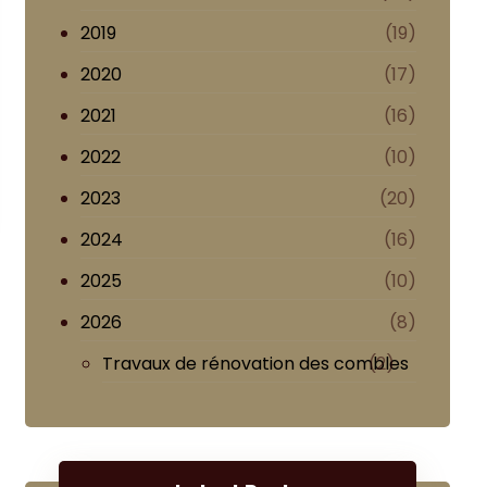
2019
(19)
2020
(17)
2021
(16)
2022
(10)
2023
(20)
2024
(16)
2025
(10)
2026
(8)
Travaux de rénovation des combles
(2)