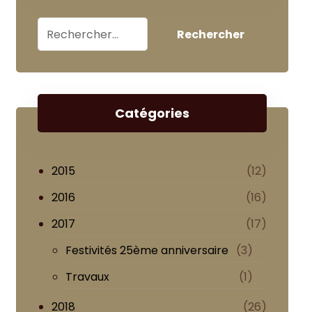
Catégories
2015
(12)
2016
(16)
2017
(17)
Festivités 25ème anniversaire
(3)
Travaux
(1)
2018
(26)